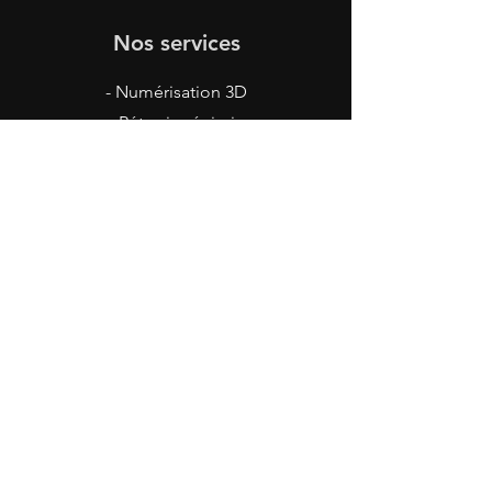
Nos services
- Numérisation 3D
- Rétro-ingénierie
- Conception mécanique
- Inspection
- Impression 3D
Nous contacter
info@pscan3d.ca
St-Hyacinthe, Qc
© 2026 PScan3D - Tous droits