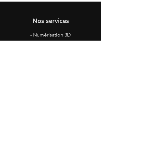
Nos services
- Numérisation 3D
- Rétro-ingénierie
- Conception mécanique
- Inspection
- Impression 3D
Nous contacter
info@pscan3d.ca
St-Hyacinthe, Qc